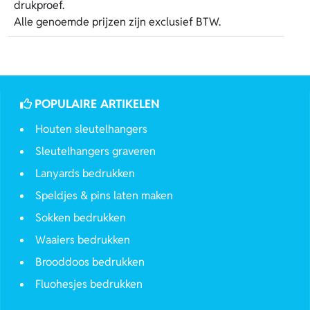
drukproef.
Alle genoemde prijzen zijn exclusief BTW.
POPULAIRE ARTIKELEN
Houten sleutelhangers
Sleutelhangers graveren
Lanyards bedrukken
Speldjes & pins laten maken
Sokken bedrukken
Waaiers bedrukken
Brooddoos bedrukken
Fluohesjes bedrukken