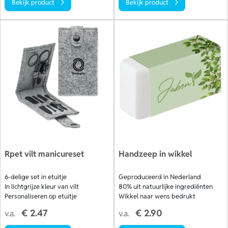
Bekijk product
Bekijk product
Rpet vilt manicureset
Handzeep in wikkel
6-delige set in etuitje
Geproduceerd in Nederland
In lichtgrijze kleur van vilt
80% uit natuurlijke ingrediënten
Personaliseren op etuitje
Wikkel naar wens bedrukt
€ 2.47
€ 2.90
v.a.
v.a.