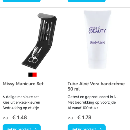
Missy Manicure Set
Tube Aloë Vera handcrème
50 ml
6-delige manicure set
Getest en geproduceerd in NL
Kies uit enkele kleuren
Met bedrukking op voorzijde
Bedrukking op etuitje
Al vanaf 100 stuks
€ 1.48
€ 1.78
v.a.
v.a.
Bekijk product
Bekijk product