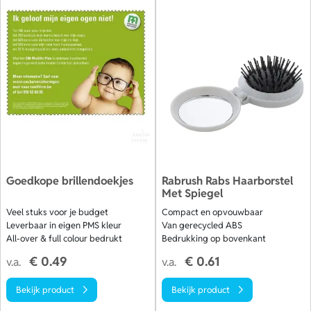
Goedkope brillendoekjes
Rabrush Rabs Haarborstel
Met Spiegel
Veel stuks voor je budget
Compact en opvouwbaar
Leverbaar in eigen PMS kleur
Van gerecycled ABS
All-over & full colour bedrukt
Bedrukking op bovenkant
€ 0.49
€ 0.61
v.a.
v.a.
Bekijk product
Bekijk product