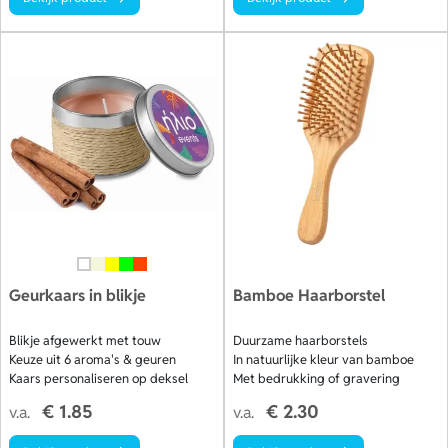
Geurkaars in blikje
Bamboe Haarborstel
Blikje afgewerkt met touw
Duurzame haarborstels
Keuze uit 6 aroma's & geuren
In natuurlijke kleur van bamboe
Kaars personaliseren op deksel
Met bedrukking of gravering
€ 1.85
€ 2.30
v.a.
v.a.