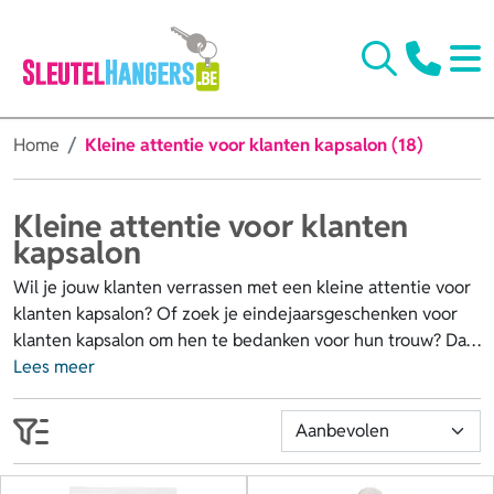
Home
Kleine attentie voor klanten kapsalon (18)
Kleine attentie voor klanten
kapsalon
Wil je jouw klanten verrassen met een kleine attentie voor
klanten kapsalon? Of zoek je eindejaarsgeschenken voor
klanten kapsalon om hen te bedanken voor hun trouw? Dat
kan al vanaf € 0,17 per stuk. Kies dat iets dat perfect past
Lees meer
bij jouw zaak, zoals haarborstels, kammen, handdoeken,
spiegeltjes, lippenbalsem, geurkaarsen of haarproducten.
Laat deze leuke cadeautjes personaliseren met jouw logo
of naam en deel ze uit na een knipbeurt, als kerstpresentje