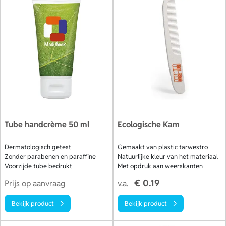
tijdens de feestdagen, bij opening van een nieuwe
knipsalon of gewoon als warme attentie tussendoor. Zo
blijft jouw naam hangen en bouw je een sterke band op
met je klanten. Ontdek ons aanbod en bestel snel of vraag
eerst een offerte aan voor gepersonaliseerde geschenken
voor klanten van jouw kapsalon!
Tube handcrème 50 ml
Ecologische Kam
Dermatologisch getest
Gemaakt van plastic tarwestro
Zonder parabenen en paraffine
Natuurlijke kleur van het materiaal
Voorzijde tube bedrukt
Met opdruk aan weerskanten
€ 0.19
Prijs op aanvraag
v.a.
Bekijk product
Bekijk product