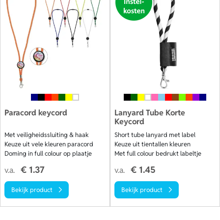
Paracord keycord
Lanyard Tube Korte
Keycord
Met veiligheidssluiting & haak
Short tube lanyard met label
Keuze uit vele kleuren paracord
Keuze uit tientallen kleuren
Doming in full colour op plaatje
Met full colour bedrukt labeltje
€ 1.37
€ 1.45
v.a.
v.a.
Bekijk product
Bekijk product