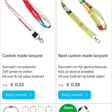
van jouw gepersonaliseerde lanyard een zichtbare
ambassadeur van je merk. Bestel snel of vraag een offerte
op en ontvang gratis een digitaal voorbeeld. Bekijk onze
collectie.
Custom made lanyard
Rpet custom made lanyard
Gemaakt van polyester
Gemaakt van fijn gerecycled polyester
Zelf samen te stellen
Kies uit diverse breedtes
All-over & full colour bedrukt
All over bedrukt op beide zijden
€ 0.33
€ 0.38
v.a.
v.a.
Bekijk product
Bekijk product