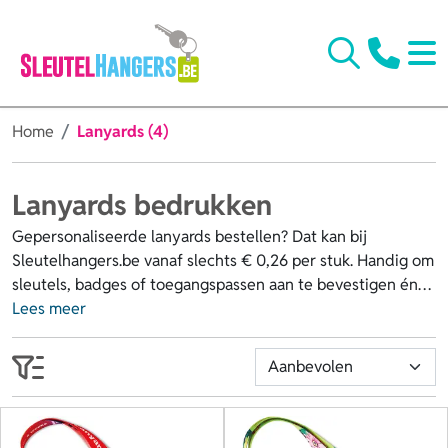
Home
Lanyards (4)
Lanyards bedrukken
Gepersonaliseerde lanyards bestellen? Dat kan bij
Sleutelhangers.be vanaf slechts € 0,26 per stuk. Handig om
sleutels, badges of toegangspassen aan te bevestigen én
tegelijk je merk extra in de kijker te zetten. Ga je voor
Lees meer
goedkope keycords van polyester of duurzame keycords
van RPET? Werk ze af met accessoires zoals een
afneembare buckle, veiligheidssluiting of badgehouder.
Laat je lanyards bedrukken met een subtiele opdruk of een
opvallende all-over print in full colour. Zo wordt elke drager