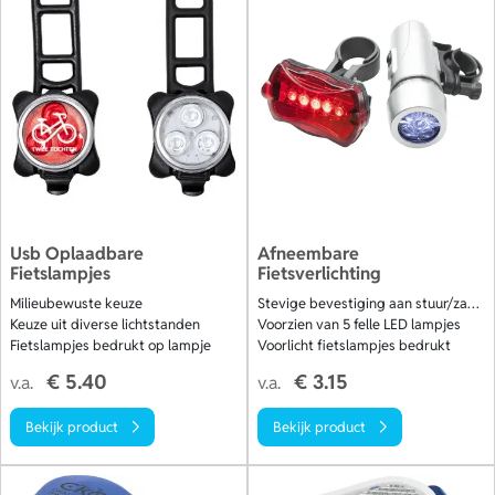
Usb Oplaadbare
Afneembare
Fietslampjes
Fietsverlichting
Milieubewuste keuze
Stevige bevestiging aan stuur/zadel
Keuze uit diverse lichtstanden
Voorzien van 5 felle LED lampjes
Fietslampjes bedrukt op lampje
Voorlicht fietslampjes bedrukt
€ 5.40
€ 3.15
v.a.
v.a.
Bekijk product
Bekijk product