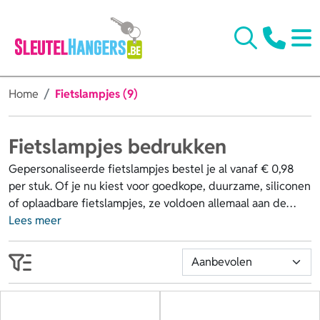
Home
Fietslampjes (9)
Fietslampjes bedrukken
Gepersonaliseerde fietslampjes bestel je al vanaf € 0,98
per stuk. Of je nu kiest voor goedkope, duurzame, siliconen
of oplaadbare fietslampjes, ze voldoen allemaal aan de
Vlaamse wetgeving. Kies een kleur die bij je huisstijl past
Lees meer
en laat de fietslampjes bedrukken met jouw logo of naam.
Met jouw opdruk op de fietslichtjes maak je niet alleen
promotie, maar draag je ook bij aan meer veiligheid in het
verkeer. Ideaal als promotiemateriaal op een beurs, tijdens
fietsevenementen, in je fietsenwinkel of voor kinderen die