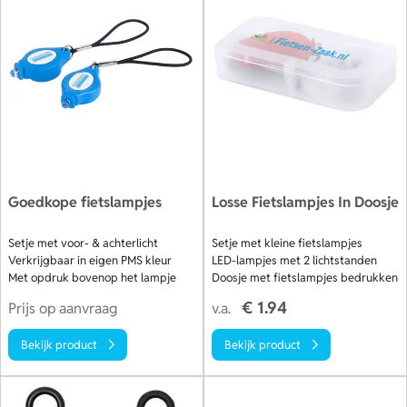
dagelijks naar school of de sportvereniging fietsen. Bestel
snel, ontvang een digitaal voorbeeld en geniet van gratis
levering. Bekijk ons aanbod.
Goedkope fietslampjes
Losse Fietslampjes In Doosje
Setje met voor- & achterlicht
Setje met kleine fietslampjes
Verkrijgbaar in eigen PMS kleur
LED-lampjes met 2 lichtstanden
Met opdruk bovenop het lampje
Doosje met fietslampjes bedrukken
€ 1.94
Prijs op aanvraag
v.a.
Bekijk product
Bekijk product