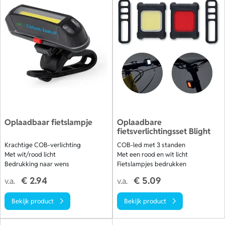
Oplaadbaar fietslampje
Oplaadbare
fietsverlichtingsset Blight
Krachtige COB-verlichting
COB-led met 3 standen
Met wit/rood licht
Met een rood en wit licht
Bedrukking naar wens
Fietslampjes bedrukken
€ 2.94
€ 5.09
v.a.
v.a.
Bekijk product
Bekijk product