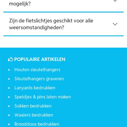
mogelijk?
Zijn de fietslichtjes geschikt voor alle
weersomstandigheden?
POPULAIRE ARTIKELEN
Houten sleutelhangers
Sleutelhangers graveren
Lanyards bedrukken
Speldjes & pins laten maken
Sokken bedrukken
Waaiers bedrukken
Brooddoos bedrukken