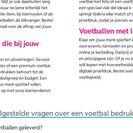
blijf je ook daarbuiten lang
voetbal met foto of een voet
ouw reclame letterlijk het
een speciaal vlak dat ideaal 
ie-item, bij toernooien of als
springt tijdens elke match of t
ballen als blikvanger. Bestel
proefdruk, zodat je precies 
naal voor de aftrap van jouw
Voetballen met l
Klaar om jouw merk sportief i
die bij jouw
voor events, tornooien en p
online je bestelling. Dankzij 
en prijsopgave zijn. Of je nu 
ten en uitvoeringen. Ga voor
wilt kopen met hoeveelheidskor
ties of een premium voetbal
digitale proefdruk. Bestel sn
edrukken behoort tot de
voetbalveld.
w doelgroep én budget. Een
un merk sportief willen
 op met onze klantendienst.
lgestelde vragen over een voetbal bedru
tballen geleverd?