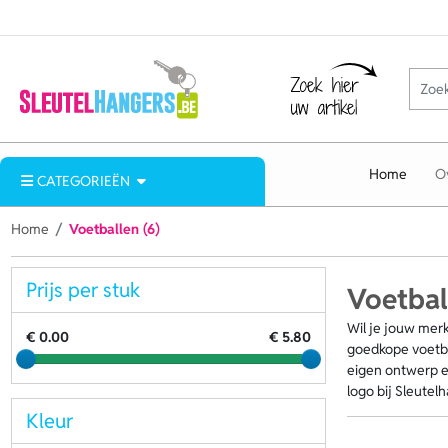
Home
O
CATEGORIEËN
Home
Voetballen (6)
Prijs per stuk
Voetbal
Wil je jouw merk
€ 0.00
€ 5.80
goedkope voetbal
eigen ontwerp en
logo bij Sleutel
Kleur