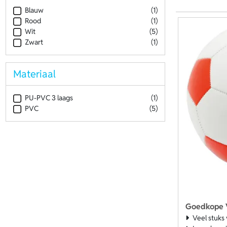
Blauw
(1)
Rood
(1)
Wit
(5)
Zwart
(1)
Materiaal
PU-PVC 3 laags
(1)
PVC
(5)
Goedkope 
Veel stuks