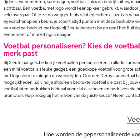
tijdens evenementen, sportdagen, voetbalclinics en bedrijfsuitjes, maar 
zichtbaar. Een voetbal met logo wordt keer op keer gebruikt, waardoor j
veld overgaat. Of je ze nu weggeeft als relatiegeschenk, inzet als winact
eyecatcher op een beurs, je scoort altijd punten met deze bedrukte voet
een voetbal bedrukt met logo bij Sleutelhangers.be en geef het fluitsig
evenement of marketingcampagne.
Voetbal personaliseren? Kies de voetbal 
merk past
Bij Sleutelhangers.be kun je voetballen personaliseren in allerlei forma
een mini voetbal als leuke gadget, een goedkope voetbal voor grote ac
met logo voor trainingen en wedstrijden. Ook een Derbystar voetbal b
mogelijkheden. Zo vind je altijd een bedrukte voetbal die past bij jou
voetbal laten bedrukken is ideaal voor clubs, scholen en bedrijven die h
promoten. Hulp nodig bij het maken van de juiste keuze? Neem contact
Vee
Hoe worden de gepersonaliseerde voe