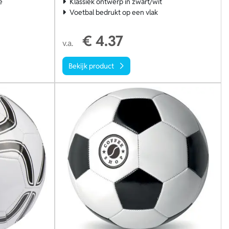
e
Klassiek ontwerp in zwart/wit
Voetbal bedrukt op een vlak
€ 4.37
v.a.
Bekijk product