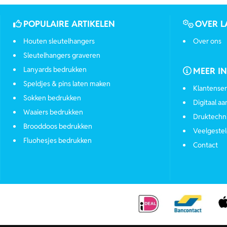
POPULAIRE ARTIKELEN
OVER L
Houten sleutelhangers
Over ons
Sleutelhangers graveren
Lanyards bedrukken
MEER I
Speldjes & pins laten maken
Klantenser
Sokken bedrukken
Digitaal a
Waaiers bedrukken
Druktechn
Brooddoos bedrukken
Veelgestel
Fluohesjes bedrukken
Contact