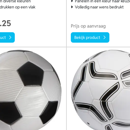
in diverse kleuren
Panelen in een kleur naar keuz
drukken op een vlak
Volledig naar wens bedrukt
.25
Prijs op aanvraag
duct
Bekijk product