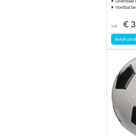
Leverbaar 
Voetbal be
€ 3
v.a.
Bekijk pro