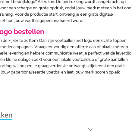
bal met bedrijfslogo? Alles kan. De bedrukking wordt aangebracht op
is voor een scherpe en grote opdruk, zodat jouw merk meteen in het oog
raining. Voor de productie start, ontvang je een gratis digitale
weet hoe jouw voetbal gepersonaliseerd wordt.
ogo bestellen
n de kijker te zetten? Dan zijn voetballen met logo een echte topper
romotiecampagnes. Vraag eenvoudig een offerte aan of plaats meteen
snelle levering en heldere communicatie weet je perfect wat de levertijd
een kleine oplage zoekt voor een lokale voetbalclub of grote aantallen
ting, wij helpen je graag verder. Je ontvangt altijd eerst een gratis
el jouw gepersonaliseerde voetbal en laat jouw merk scoren op elk
kken