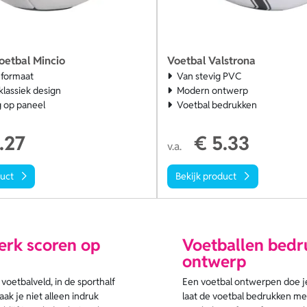
oetbal Mincio
Voetbal Valstrona
formaat
Van stevig PVC
klassiek design
Modern ontwerp
 op paneel
Voetbal bedrukken
.27
€ 5.33
v.a.
duct
Bekijk product
erk scoren op
Voetballen bedru
ontwerp
voetbalveld, in de sporthalf
Een voetbal ontwerpen doe je 
ak je niet alleen indruk
laat de voetbal bedrukken met