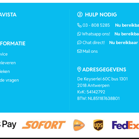
AVISTA
HULP NODIG
03 - 808 5285
Nu bereikb
Whatsapp ons!
Nu bereikba
Chat direct!
Nu bereikbaar
NFORMATIE
Mail ons
vice
anleveren
ADRESGEGEVENS
ieken
De Keyserlei 60C bus 1301
de vragen
2018 Antwerpen
KvK: 54142792
BTW: NL851187638B01