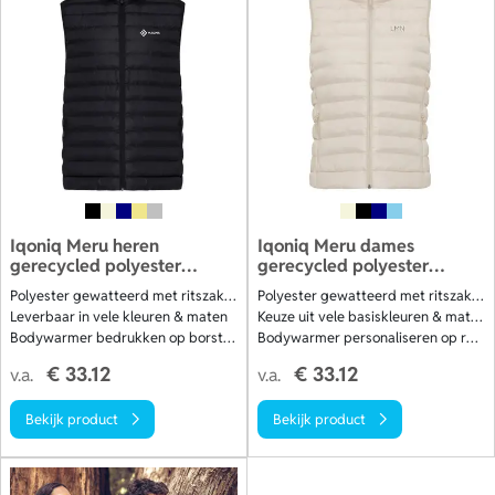
en ontvang gratis een digitale proefdruk. Bekijk ons
aanbod.
Iqoniq Meru heren
Iqoniq Meru dames
gerecycled polyester
gerecycled polyester
bodywarmer
bodywarmer
Polyester gewatteerd met ritszakken
Polyester gewatteerd met ritszakken
Leverbaar in vele kleuren & maten
Keuze uit vele basiskleuren & maten
Bodywarmer bedrukken op borst/rug
Bodywarmer personaliseren op rug/borst
€ 33.12
€ 33.12
v.a.
v.a.
Bekijk product
Bekijk product