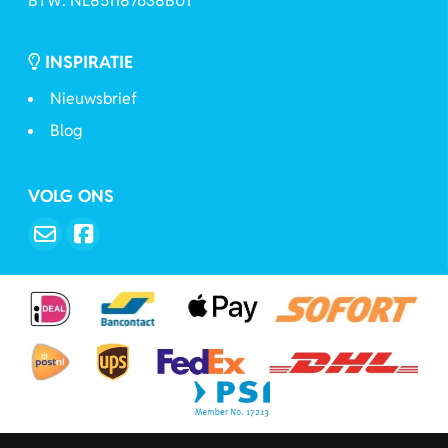
BTW: NL851187638B01
INSPIRATIE
Nieuwsbrief
Blog
VOLG ONS