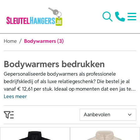
Home
Bodywarmers (3)
Bodywarmers bedrukken
Gepersonaliseerde bodywarmers als professionele
bedrijfskledij of als luxe relatiegeschenk? Die bestel je al
vanaf € 12,61 per stuk. Ideaal op momenten dat een jas te
warm en een trui net te fris is, want je trekt hem
Lees meer
moeiteloos over je outfit. Van goedkope tot luxe
bodywarmers, met of zonder kap, in katoen of softshell: je
hebt bij ons ruime keuze. Laat borst, rug of mouw van de
bodywarmer bedrukken of borduren met jouw logo, naam
of eigen ontwerp. Bestel snel of vraag eerst een offerte op