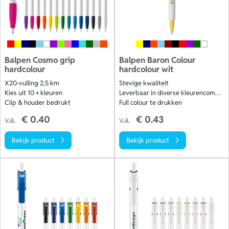
Balpen Cosmo grip
Balpen Baron Colour
hardcolour
hardcolour wit
X20‑vulling 2,5 km
Stevige kwaliteit
Kies uit 10 + kleuren
Leverbaar in diverse kleurencombinaties
Clip & houder bedrukt
Full colour te drukken
€ 0.40
€ 0.43
v.a.
v.a.
Bekijk product
Bekijk product