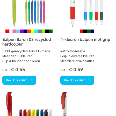
Balpen Baron 03 recycled
4-kleuren balpen met grip
hardcolour
100% gerecycled ABS, EU-made
Retro modelletje
Meer dan 10 kleuren
Grip in diverse kleuren
Clip & houder bedrukken
Meerdere drukposities
€ 0.55
€ 0.59
v.a.
v.a.
Bekijk product
Bekijk product