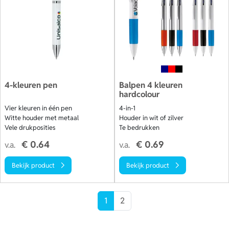
4-kleuren pen
Balpen 4 kleuren
hardcolour
Vier kleuren in één pen
4-in-1
Witte houder met metaal
Houder in wit of zilver
Vele drukposities
Te bedrukken
€ 0.64
€ 0.69
v.a.
v.a.
Bekijk product
Bekijk product
1
2