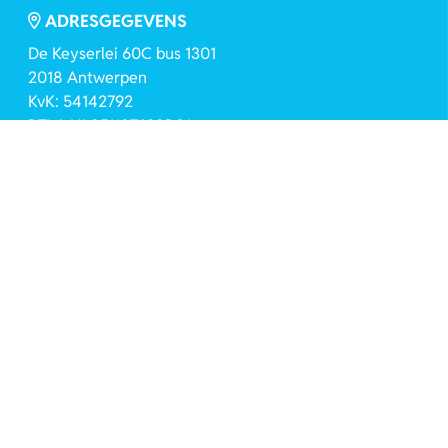
ADRESGEGEVENS
De Keyserlei 60C bus 1301
2018 Antwerpen
KvK: 54142792
BTW: NL851187638B01
INSPIRATIE
Nieuwsbrief
Blog
VOLG ONS