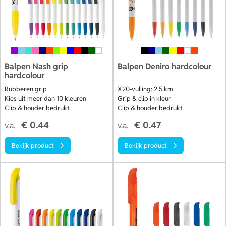
Balpen Nash grip
Balpen Deniro hardcolour
hardcolour
Rubberen grip
X20‑vulling: 2,5 km
Kies uit meer dan 10 kleuren
Grip & clip in kleur
Clip & houder bedrukt
Clip & houder bedrukt
€ 0.44
€ 0.47
v.a.
v.a.
Bekijk product
Bekijk product