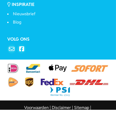
INSPIRATIE
Nieuwsbrief
Blog
VOLG ONS
Voorwaarden
Disclaimer
Sitemap
Copyright © 2026 - Sleutelhangers.be