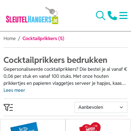
Home
Cocktailprikkers (5)
Cocktailprikkers bedrukken
Gepersonaliseerde cocktailprikkers? Die bestel je al vanaf €
0,06 per stuk en vanaf 100 stuks. Met onze houten
prikkertjes en papieren vlaggetjes serveer je hapjes, kaas
en worst op een hygiënische én feestelijke manier. Je kan
Lees meer
de cocktailprikkers bedrukken met jouw logo, naam, foto of
een eigen ontwerp, zelfs dubbelzijdig in full colour. Ideaal
voor borrels, feestjes of events, want zo maak je van elk
hapje een klein reclamemoment. Bestel nu jouw
cocktailprikkers met logo direct online of vraag eerst een