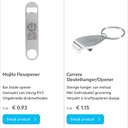
Mojito Flesopener
Carrera
Sleutelhanger/Opener
Bar blade opener
Stevige hanger van metaal
Gemaakt van stevig RVS
Met (individuele) gravering
Uitgebreide drukmethodes
Verpakt in kraftpapieren doosje
€ 0.93
€ 1.15
v.a.
v.a.
Bekijk product
Bekijk product