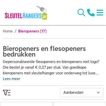
Home
Bieropeners (17)
Bieropeners en flesopeners
bedrukken
Gepersonaliseerde flesopeners en bieropeners met logo?
Die bestel je vanaf € 0,27 per stuk. Van goedkope
bieropeners met sleutelhanger voor onderweg tot luxe
flesopeners voor in de schuif, bij ons vind je een ruime
Lees meer
keuze aan modellen om elk flesje moeiteloos te openen.
Laat de flesopener bedrukken of bieropener bedrukken,
deel ze uit als relatiegeschenk of gebruik ze in de horeca
en versterk je branding. Ook kleine oplages vanaf 25 stuks