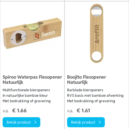
Spiroo Waterpas Flesopener
Boojito Flesopener
Natuurlijk
Natuurlijk
Multifunctionele bieropeners
Barblade bieropeners
In natuurlijke bamboe kleur
RVS basis met bamboe afwerking
Met bedrukking of gravering
Met bedrukking of gravering
€ 1.66
€ 1.61
v.a.
v.a.
Bekijk product
Bekijk product