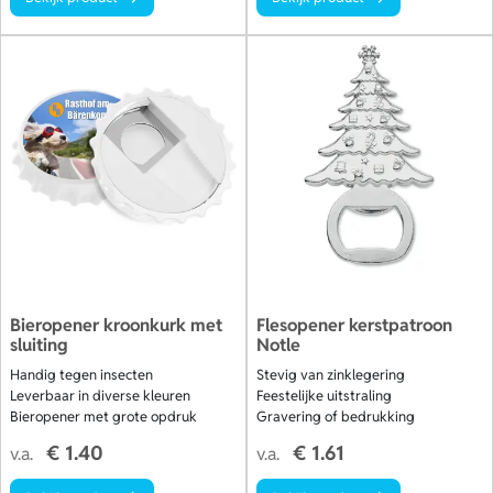
Bieropener kroonkurk met
Flesopener kerstpatroon
sluiting
Notle
Handig tegen insecten
Stevig van zinklegering
Leverbaar in diverse kleuren
Feestelijke uitstraling
Bieropener met grote opdruk
Gravering of bedrukking
€ 1.40
€ 1.61
v.a.
v.a.