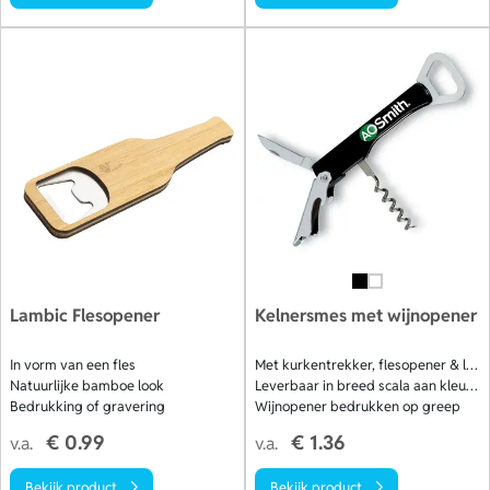
Lambic Flesopener
Kelnersmes met wijnopener
In vorm van een fles
Met kurkentrekker, flesopener & loodsnijder
Natuurlijke bamboe look
Leverbaar in breed scala aan kleuren
Bedrukking of gravering
Wijnopener bedrukken op greep
€ 0.99
€ 1.36
v.a.
v.a.
Bekijk product
Bekijk product