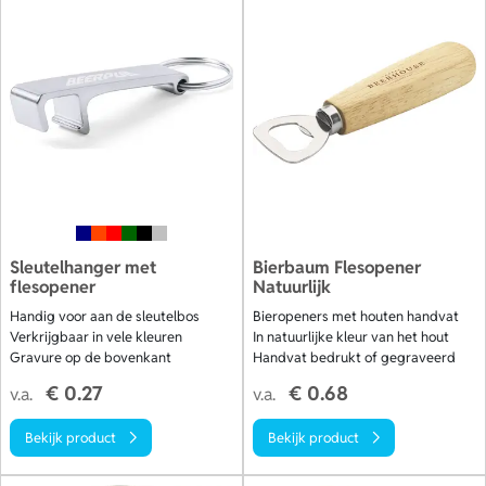
of een snelle levering in 5 werkdagen zijn mogelijk. Perfect
als relatiegeschenk, voor events en voor in de horeca.
Bestel nu jouw gepersonaliseerde bieropener direct online
of vraag eerst een offerte op. Bekijk onze collectie.
Sleutelhanger met
Bierbaum Flesopener
flesopener
Natuurlijk
Handig voor aan de sleutelbos
Bieropeners met houten handvat
Verkrijgbaar in vele kleuren
In natuurlijke kleur van het hout
Gravure op de bovenkant
Handvat bedrukt of gegraveerd
€ 0.27
€ 0.68
v.a.
v.a.
Bekijk product
Bekijk product