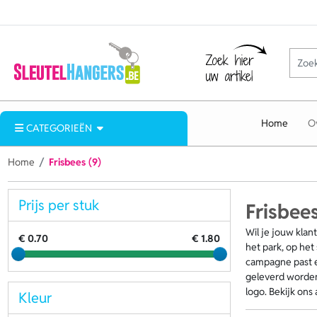
Home
O
CATEGORIEËN
Home
Frisbees (9)
Prijs per stuk
Frisbee
Wil je jouw klan
€ 0.70
€ 1.80
het park, op het
campagne past en
geleverd worden 
logo. Bekijk ons
Kleur