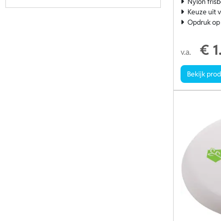
Nylon fris
Keuze uit 
Opdruk op 
€ 1
v.a.
Bekijk pro