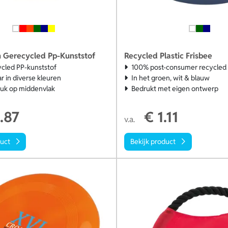
n Gerecycled Pp-Kunststof
Recycled Plastic Frisbee
cled PP-kunststof
100% post-consumer recycled
r in diverse kleuren
In het groen, wit & blauw
uk op middenvlak
Bedrukt met eigen ontwerp
.87
€ 1.11
v.a.
duct
Bekijk product