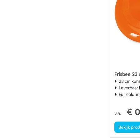
Frisbee 23
23 cm kuns
Leverbaar 
Full colou
€ 0
v.a.
Bekijk pro