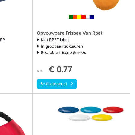
Opvouwbare Frisbee Van Rpet
 PP
Met RPET-label
In groot aantal kleuren
Bedrukte frisbee & hoes
€ 0.77
v.a.
Bekijk product