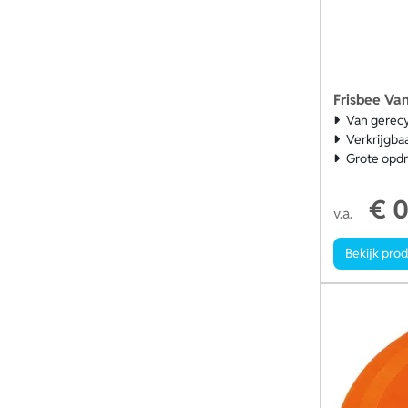
Frisbee Va
Van gerecy
Verkrijgbaa
Grote opdr
€ 0
v.a.
Bekijk pro