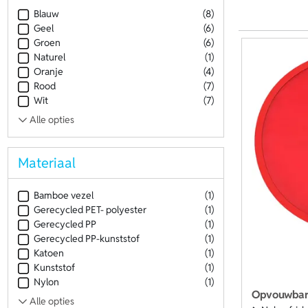
Blauw
(8)
Geel
(6)
Groen
(6)
Naturel
(1)
Oranje
(4)
Rood
(7)
Wit
(7)
Materiaal
Bamboe vezel
(1)
Gerecycled PET- polyester
(1)
Gerecycled PP
(1)
Gerecycled PP-kunststof
(1)
Katoen
(1)
Kunststof
(1)
Nylon
(1)
Opvouwbare