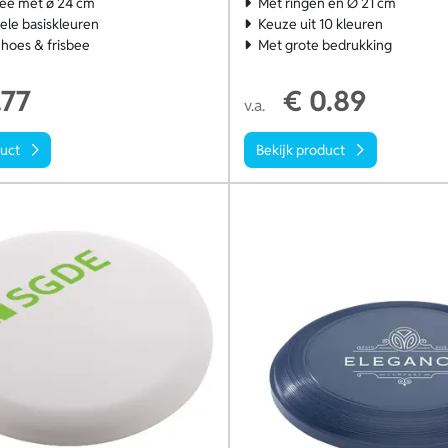
bee met ø 24 cm
Met ringen en Ø 21 cm
vele basiskleuren
Keuze uit 10 kleuren
hoes & frisbee
Met grote bedrukking
.77
€ 0.89
v.a.
duct
Bekijk product