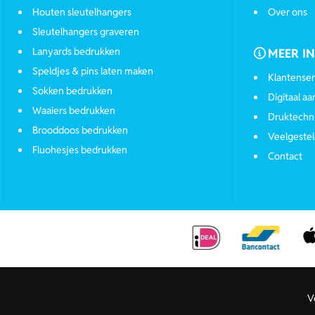
Houten sleutelhangers
Over ons
Sleutelhangers graveren
Lanyards bedrukken
MEER I
Speldjes & pins laten maken
Klantenser
Sokken bedrukken
Digitaal a
Waaiers bedrukken
Druktechn
Brooddoos bedrukken
Veelgestel
Fluohesjes bedrukken
Contact
V