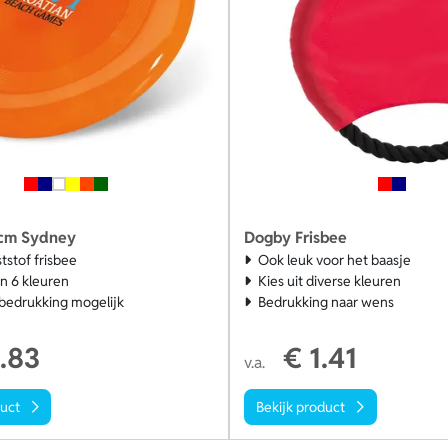
 cm Sydney
Dogby Frisbee
tstof frisbee
Ook leuk voor het baasje
in 6 kleuren
Kies uit diverse kleuren
r bedrukking mogelijk
Bedrukking naar wens
.83
€ 1.41
v.a.
duct
Bekijk product