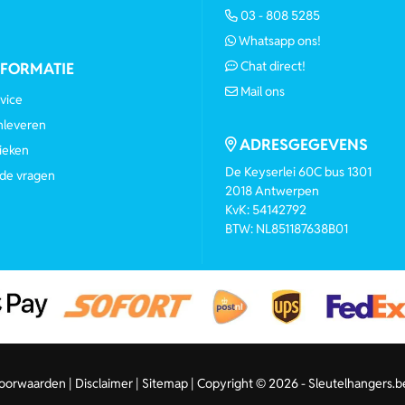
03 - 808 5285
Whatsapp ons!
Chat direct!
NFORMATIE
Mail ons
vice
anleveren
ADRESGEGEVENS
ieken
De Keyserlei 60C bus 1301
de vragen
2018 Antwerpen
KvK: 54142792
BTW: NL851187638B01
oorwaarden
Disclaimer
Sitemap
Copyright © 2026 - Sleutelhangers.b