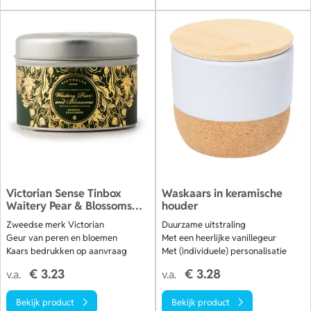
Victorian Sense Tinbox
Waskaars in keramische
Waitery Pear & Blossoms
houder
geurkaars
Zweedse merk Victorian
Duurzame uitstraling
Geur van peren en bloemen
Met een heerlijke vanillegeur
Kaars bedrukken op aanvraag
Met (individuele) personalisatie
€ 3.23
€ 3.28
v.a.
v.a.
Bekijk product
Bekijk product