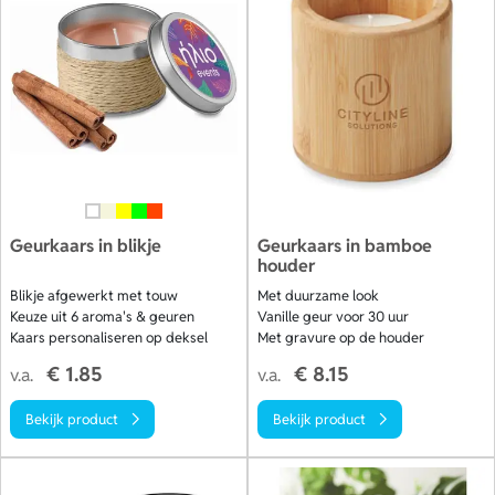
met logo of vraag een vrijblijvende offerte en ontvang een
gratis digitale proefdruk. Bekijk ons aanbod.
Geurkaars in blikje
Geurkaars in bamboe
houder
Blikje afgewerkt met touw
Met duurzame look
Keuze uit 6 aroma's & geuren
Vanille geur voor 30 uur
Kaars personaliseren op deksel
Met gravure op de houder
€ 1.85
€ 8.15
v.a.
v.a.
Bekijk product
Bekijk product