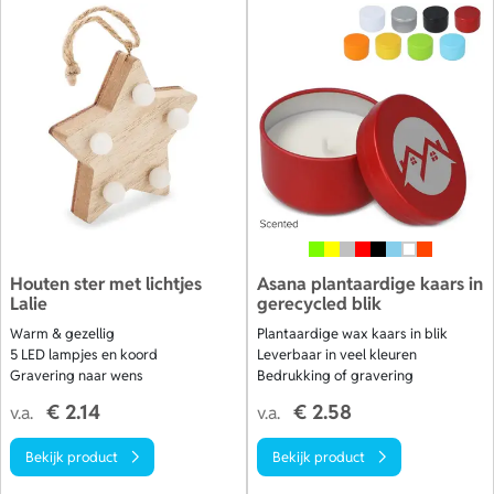
Houten ster met lichtjes
Asana plantaardige kaars in
Lalie
gerecycled blik
Warm & gezellig
Plantaardige wax kaars in blik
5 LED lampjes en koord
Leverbaar in veel kleuren
Gravering naar wens
Bedrukking of gravering
€ 2.14
€ 2.58
v.a.
v.a.
Bekijk product
Bekijk product