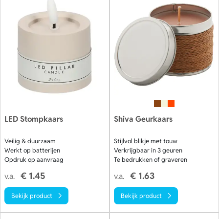
LED Stompkaars
Shiva Geurkaars
Veilig & duurzaam
Stijlvol blikje met touw
Werkt op batterijen
Verkrijgbaar in 3 geuren
Opdruk op aanvraag
Te bedrukken of graveren
€ 1.45
€ 1.63
v.a.
v.a.
Bekijk product
Bekijk product