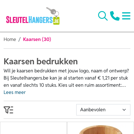
Home
Kaarsen (30)
Kaarsen bedrukken
Wil je kaarsen bedrukken met jouw logo, naam of ontwerp?
Bij Sleutelhangers.be kan je al starten vanaf € 1,21 per stuk
en vanaf slechts 10 stuks. Kies uit een ruim assortiment:
goedkope kaarsen voor promotiecampagnes, sfeervolle
Lees meer
geurkaarsen, duurzame LED kaarsen of luxe kaarsen met
elegante houder. Wij kunnen jouw logo, naam, tekst of foto
aanbrengen op de houder, het deksel of zelfs de kaars
bedrukken. Perfect als relatiegeschenk, bedankje of
attentie voor klanten en medewerkers. Bestel jouw kaarsen