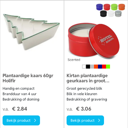
Plantaardige kaars 60gr
Kirtan plantaardige
Holifir
geurkaars in groot
gerecycled blik
Handig en compact
Groot gerecycled blik
Brandduur van 4 uur
Blik in vele kleuren
Bedrukking of doming
Bedrukking of gravering
€ 2.84
€ 3.06
v.a.
v.a.
Bekijk product
Bekijk product