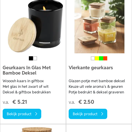
Geurkaars In Glas Met
Vierkante geurkaars
Bamboe Deksel
Wooosh kaars in giftbox
Glazen potje met bamboe deksel
Met glas in het zwart of wit
Keuze uit vele aroma's & geuren
Deksel & giftbox bedrukken
Potje bedrukt & deksel graveren
€ 5.21
€ 2.50
v.a.
v.a.
Bekijk product
Bekijk product