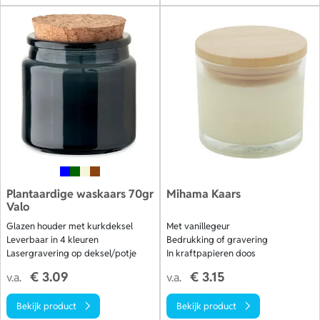
Plantaardige waskaars 70gr
Mihama Kaars
Valo
Glazen houder met kurkdeksel
Met vanillegeur
Leverbaar in 4 kleuren
Bedrukking of gravering
Lasergravering op deksel/potje
In kraftpapieren doos
€ 3.09
€ 3.15
v.a.
v.a.
Bekijk product
Bekijk product