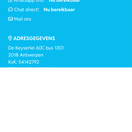
Whatsapp ons!
Nu bereikbaar
Chat direct!
Nu bereikbaar
Mail ons
ADRESGEGEVENS
De Keyserlei 60C bus 1301
2018 Antwerpen
KvK: 54142792
BTW: NL851187638B01
INSPIRATIE
Nieuwsbrief
Blog
VOLG ONS