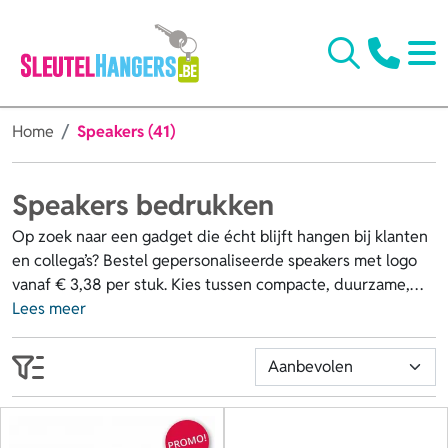
Home
Speakers (41)
Speakers bedrukken
Op zoek naar een gadget die écht blijft hangen bij klanten
en collega’s? Bestel gepersonaliseerde speakers met logo
vanaf € 3,38 per stuk. Kies tussen compacte, duurzame,
goedkope of luxueuze modellen met extra’s zoals een
Lees meer
oplaadstation of sfeerverlichting. Laat je bluetooth
speakers bedrukken met je logo, naam of een eigen
ontwerp en zet ze in als relatiegeschenk,
onboardingcadeau of incentive. Zo genieten medewerkers
en klanten overal van hun favoriete muziek en versterk je