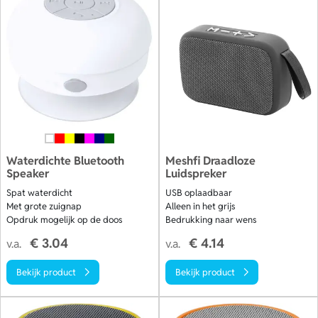
Waterdichte Bluetooth
Meshfi Draadloze
Speaker
Luidspreker
Spat waterdicht
USB oplaadbaar
Met grote zuignap
Alleen in het grijs
Opdruk mogelijk op de doos
Bedrukking naar wens
€ 3.04
€ 4.14
v.a.
v.a.
Bekijk product
Bekijk product