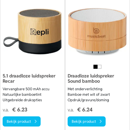
5.1 draadloze luidspreker
Draadloze luidspreker
Recar
Sound bamboo
Vervangbare 500 mAh accu
Met onderverlichting
Natuurlijke bamboetint
Bamboe met wit of zwart
Uitgebreide drukopties
Opdruk/gravure/doming
€ 6.23
€ 6.24
v.a.
v.a.
Bekijk product
Bekijk product