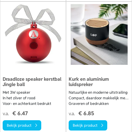
Draadloze speaker kerstbal
Kurk en aluminium
Jingle ball
luidspreker
Met 3W speaker
Natuurlijke en moderne uitstrailing
In het zilver of rood
Compact, daardoor makkelijk mee te nemen
Voor- en achterkant bedrukt
Graveren of bedrukken
€ 6.47
€ 6.85
v.a.
v.a.
Bekijk product
Bekijk product