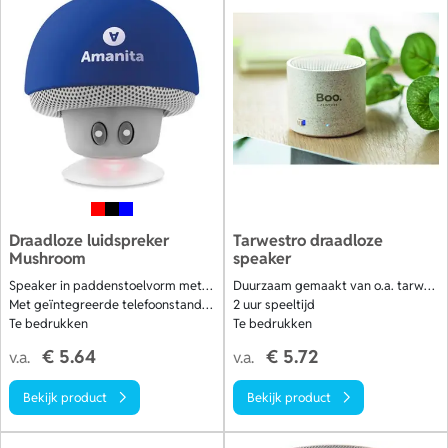
Draadloze luidspreker
Tarwestro draadloze
Mushroom
speaker
Speaker in paddenstoelvorm met zuignap
Duurzaam gemaakt van o.a. tarwestro
Met geïntegreerde telefoonstandaard en
2 uur speeltijd
Te bedrukken
Te bedrukken
€ 5.64
€ 5.72
v.a.
v.a.
Bekijk product
Bekijk product