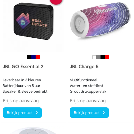
tegelijk je merk op een ontspannen manier. Bestel vandaag
nog, ontvang een gratis digitaal voorbeeld en profiteer van
een supersnelle levering binnen 10 dagen. Bekijk ons
aanbod.
JBL GO Essential 2
JBL Charge 5
Leverbaar in 3 kleuren
Multifunctioneel
Batterijduur van 5 uur
Water- en stofdicht
Speaker & sleeve bedrukt
Groot drukoppervlak
Prijs op aanvraag
Prijs op aanvraag
Bekijk product
Bekijk product