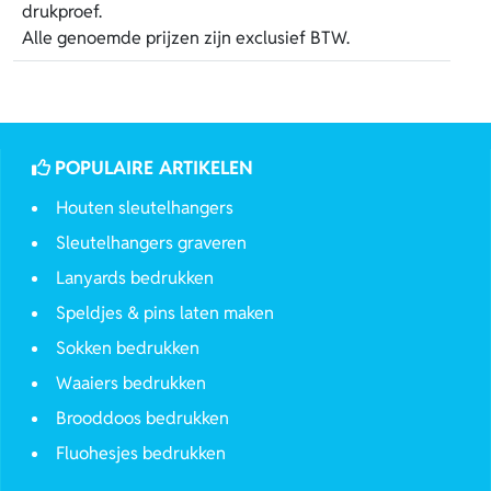
drukproef.
Alle genoemde prijzen zijn exclusief BTW.
POPULAIRE ARTIKELEN
Houten sleutelhangers
Sleutelhangers graveren
Lanyards bedrukken
Speldjes & pins laten maken
Sokken bedrukken
Waaiers bedrukken
Brooddoos bedrukken
Fluohesjes bedrukken