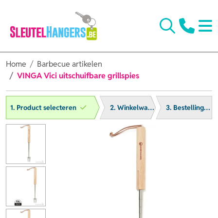
Home
Barbecue artikelen
VINGA Vici uitschuifbare grillspies
1. Product selecteren
2. Winkelwagen
3. Bestelling afronden