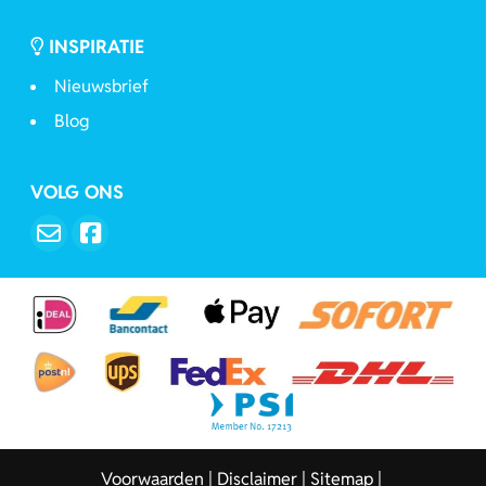
INSPIRATIE
Nieuwsbrief
Blog
VOLG ONS
Voorwaarden
Disclaimer
Sitemap