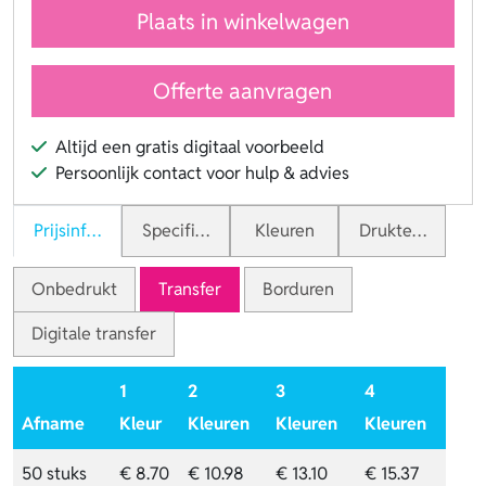
Plaats in winkelwagen
Offerte aanvragen
Altijd een gratis digitaal voorbeeld
Persoonlijk contact voor hulp & advies
Prijsinformatie
Specificaties
Kleuren
Druktechnieken
Onbedrukt
Transfer
Borduren
Digitale transfer
1
2
3
4
Afname
Kleur
Kleuren
Kleuren
Kleuren
50 stuks
€ 8.70
€ 10.98
€ 13.10
€ 15.37