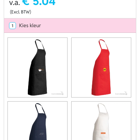
€ 5.04
v.a.
(Excl. BTW)
Kies kleur
1