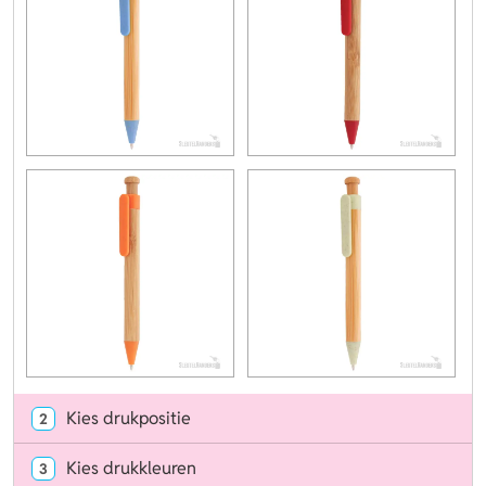
Kies drukpositie
2
Kies drukkleuren
3