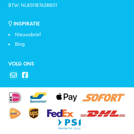
BTW: NL851187638B01
INSPIRATIE
Nieuwsbrief
Blog
VOLG ONS