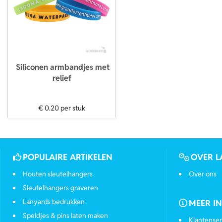
Siliconen armbandjes met
relief
€ 0.20
per stuk
POPULAIRE ARTIKELEN
OVER L
Houten sleutelhangers
Over ons
Sleutelhangers graveren
Lanyards bedrukken
MEER I
Speldjes & pins laten maken
Klantenser