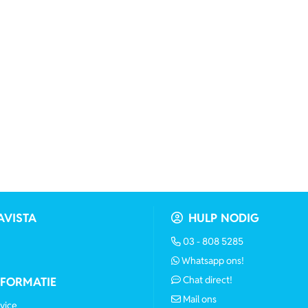
AVISTA
HULP NODIG
03 - 808 5285
Whatsapp ons!
Chat direct!
NFORMATIE
Mail ons
vice