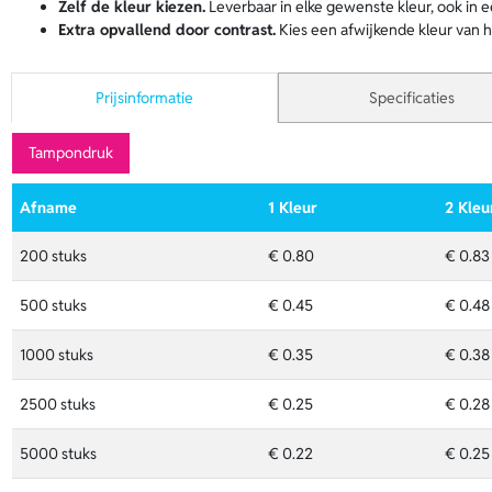
Zelf de kleur kiezen.
Leverbaar in elke gewenste kleur, ook in e
Extra opvallend door contrast.
Kies een afwijkende kleur van h
Prijsinformatie
Specificaties
Tampondruk
Afname
1 Kleur
2 Kleu
200 stuks
€ 0.80
€ 0.83
500 stuks
€ 0.45
€ 0.48
1000 stuks
€ 0.35
€ 0.38
2500 stuks
€ 0.25
€ 0.28
5000 stuks
€ 0.22
€ 0.25