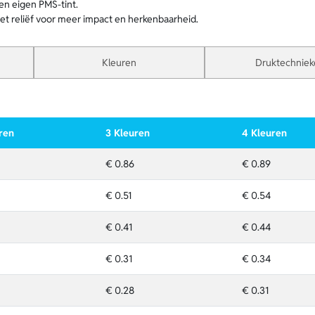
en eigen PMS-tint.
et reliëf voor meer impact en herkenbaarheid.
Kleuren
Druktechniek
ren
3 Kleuren
4 Kleuren
€ 0.86
€ 0.89
€ 0.51
€ 0.54
€ 0.41
€ 0.44
€ 0.31
€ 0.34
€ 0.28
€ 0.31