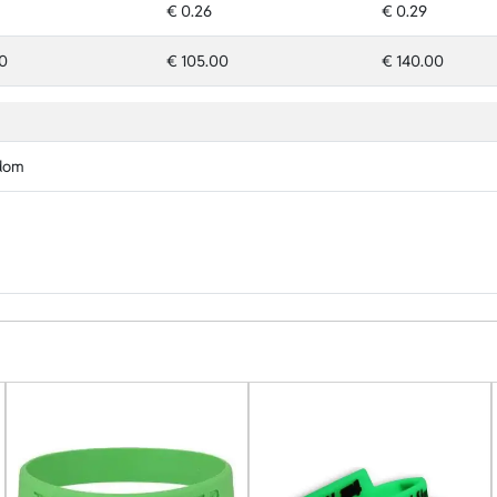
€ 0.26
€ 0.29
0
€ 105.00
€ 140.00
dom