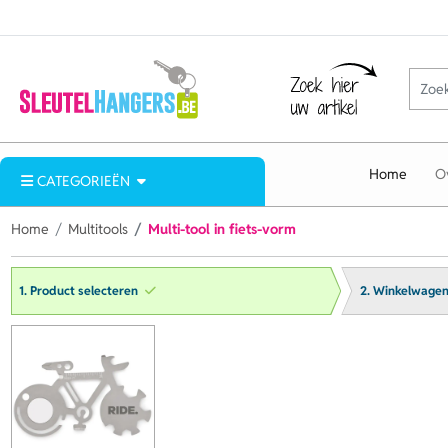
Home
O
CATEGORIEËN
Home
Multitools
Multi-tool in fiets-vorm
1. Product selecteren
2. Winkelwage