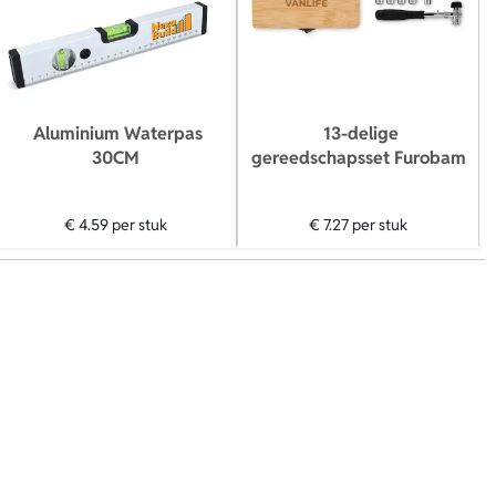
Aluminium Waterpas
13-delige
30CM
gereedschapsset Furobam
€ 4.59
per stuk
€ 7.27
per stuk