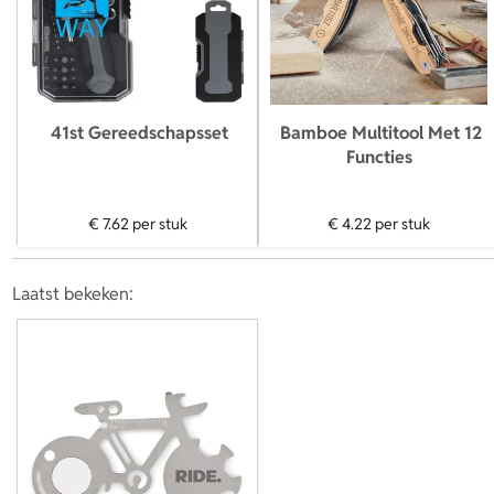
41st Gereedschapsset
Bamboe Multitool Met 12
Functies
€ 7.62
per stuk
€ 4.22
per stuk
Laatst bekeken: