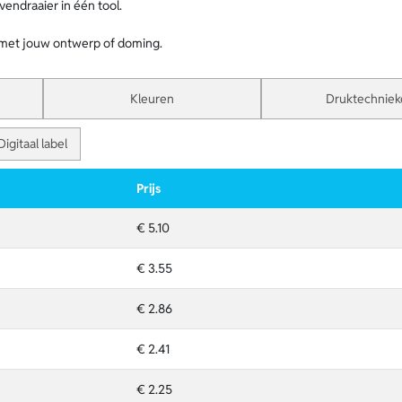
endraaier in één tool.
 met jouw ontwerp of doming.
Kleuren
Druktechniek
Digitaal label
Prijs
€ 5.10
€ 3.55
€ 2.86
€ 2.41
€ 2.25