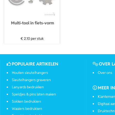
Multi-tool in fiets-vorm
€ 2.10
per stuk
POPULAIRE ARTIKELEN
OVER L
Houten sleutelhangers
Over ons
Sleutelhangers graveren
Lanyards bedrukken
MEER I
Speldjes & pins laten maken
Klantenser
Sokken bedrukken
Digitaal a
Waaiers bedrukken
Druktechn