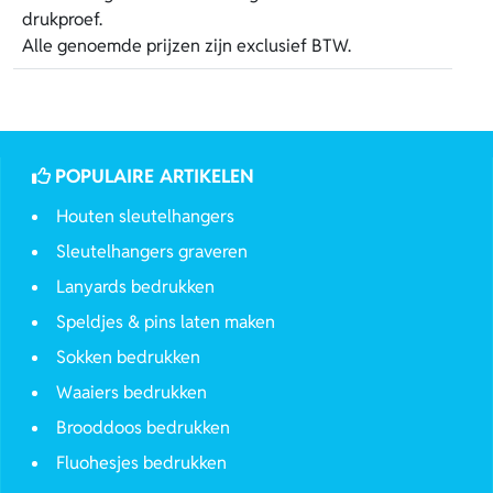
drukproef.
Alle genoemde prijzen zijn exclusief BTW.
POPULAIRE ARTIKELEN
Houten sleutelhangers
Sleutelhangers graveren
Lanyards bedrukken
Speldjes & pins laten maken
Sokken bedrukken
Waaiers bedrukken
Brooddoos bedrukken
Fluohesjes bedrukken