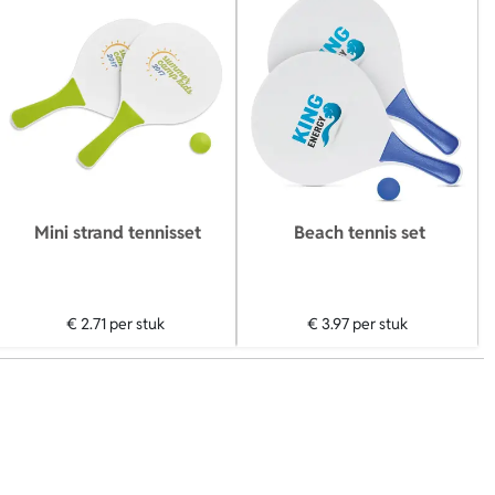
Mini strand tennisset
Beach tennis set
€ 2.71
per stuk
€ 3.97
per stuk