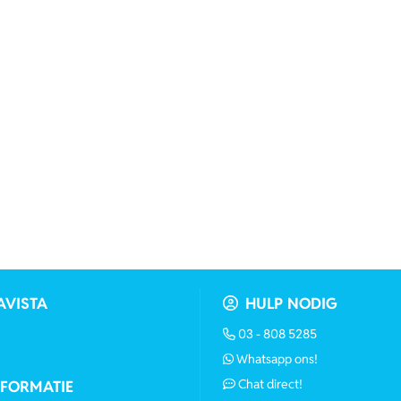
AVISTA
HULP NODIG
03 - 808 5285
Whatsapp ons!
Chat direct!
NFORMATIE