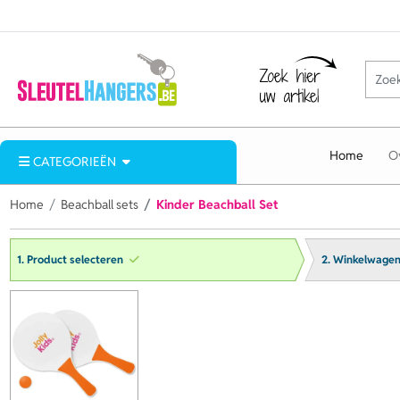
Home
O
CATEGORIEËN
Home
Beachball sets
Kinder Beachball Set
1. Product selecteren
2. Winkelwage