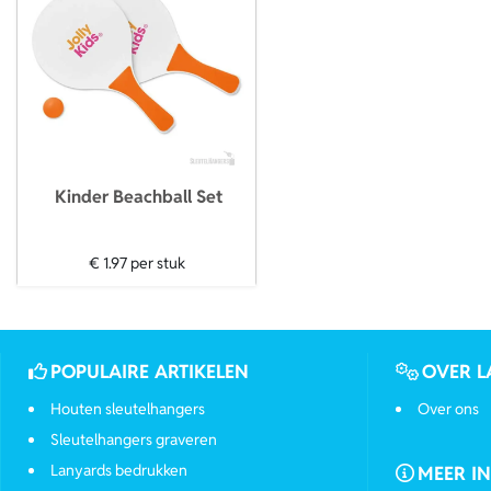
Kinder Beachball Set
€ 1.97
per stuk
POPULAIRE ARTIKELEN
OVER L
Houten sleutelhangers
Over ons
Sleutelhangers graveren
Lanyards bedrukken
MEER I