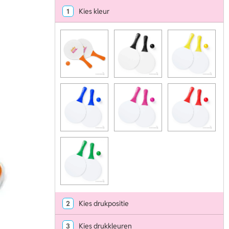
1
Kies kleur
2
Kies drukpositie
3
Kies drukkleuren