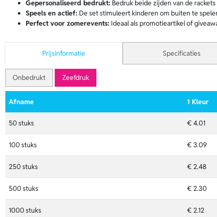
Gepersonaliseerd bedrukt:
Bedruk beide zijden van de rackets
Speels en actief:
De set stimuleert kinderen om buiten te spelen
Perfect voor zomerevents:
Ideaal als promotieartikel of giveaw
Prijsinformatie
Specificaties
Onbedrukt
Zeefdruk
Afname
1 Kleur
50 stuks
€ 4.01
100 stuks
€ 3.09
250 stuks
€ 2.48
500 stuks
€ 2.30
1000 stuks
€ 2.12