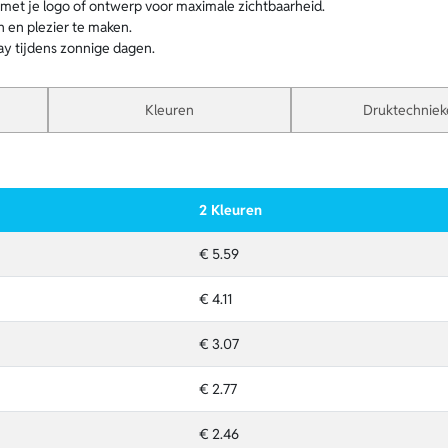
 met je logo of ontwerp voor maximale zichtbaarheid.
 en plezier te maken.
ay tijdens zonnige dagen.
Kleuren
Druktechniek
2 Kleuren
€ 5.59
€ 4.11
€ 3.07
€ 2.77
€ 2.46