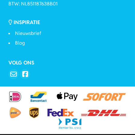
BTW: NL851187638B01
INSPIRATIE
Nieuwsbrief
Blog
VOLG ONS