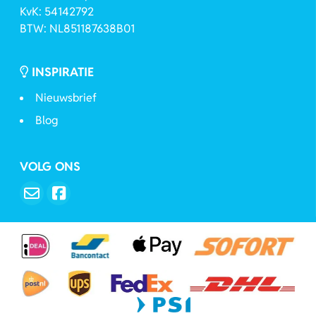
KvK: 54142792
BTW: NL851187638B01
INSPIRATIE
Nieuwsbrief
Blog
VOLG ONS