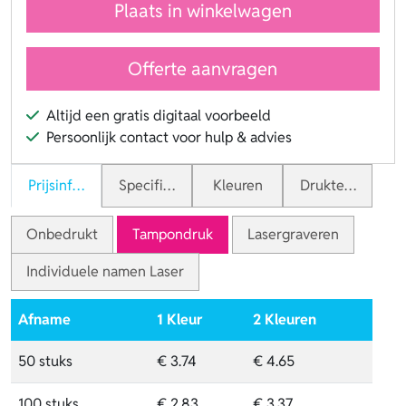
Plaats in winkelwagen
Offerte aanvragen
Altijd een gratis digitaal voorbeeld
Persoonlijk contact voor hulp & advies
Prijsinformatie
Specificaties
Kleuren
Druktechnieken
Onbedrukt
Tampondruk
Lasergraveren
Individuele namen Laser
Afname
1 Kleur
2 Kleuren
50 stuks
€ 3.74
€ 4.65
100 stuks
€ 2.83
€ 3.37