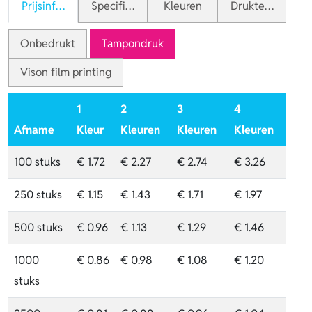
Prijsinformatie
Specificaties
Kleuren
Druktechnieken
Onbedrukt
Tampondruk
Vison film printing
1
2
3
4
Afname
Kleur
Kleuren
Kleuren
Kleuren
100 stuks
€ 1.72
€ 2.27
€ 2.74
€ 3.26
250 stuks
€ 1.15
€ 1.43
€ 1.71
€ 1.97
500 stuks
€ 0.96
€ 1.13
€ 1.29
€ 1.46
1000
€ 0.86
€ 0.98
€ 1.08
€ 1.20
stuks