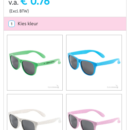
€ 0.76
v.a.
(Excl. BTW)
Kies kleur
1