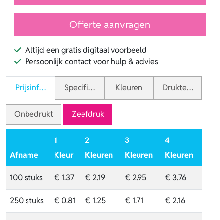
Offerte aanvragen
Altijd een gratis digitaal voorbeeld
Persoonlijk contact voor hulp & advies
Prijsinformatie
Specificaties
Kleuren
Druktechnieken
Onbedrukt
Zeefdruk
1
2
3
4
Afname
Kleur
Kleuren
Kleuren
Kleuren
100 stuks
€ 1.37
€ 2.19
€ 2.95
€ 3.76
250 stuks
€ 0.81
€ 1.25
€ 1.71
€ 2.16