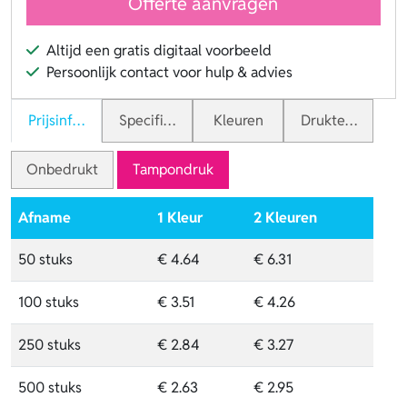
Offerte aanvragen
Altijd een gratis digitaal voorbeeld
Persoonlijk contact voor hulp & advies
Prijsinformatie
Specificaties
Kleuren
Druktechnieken
Onbedrukt
Tampondruk
Afname
1 Kleur
2 Kleuren
50 stuks
€ 4.64
€ 6.31
100 stuks
€ 3.51
€ 4.26
250 stuks
€ 2.84
€ 3.27
500 stuks
€ 2.63
€ 2.95