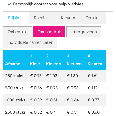
Persoonlijk contact voor hulp & advies
Prijsinformatie
Specificaties
Kleuren
Druktechnieken
Onbedrukt
Tampondruk
Lasergraveren
Individuele namen Laser
1
2
3
4
Afname
Kleur
Kleuren
Kleuren
Kleuren
250 stuks
€ 0.73
€ 1.02
€ 1.30
€ 1.61
500 stuks
€ 0.56
€ 0.75
€ 0.93
€ 1.12
1000 stuks
€ 0.39
€ 0.51
€ 0.64
€ 0.77
2500 stuks
€ 0.32
€ 0.41
€ 0.51
€ 0.60