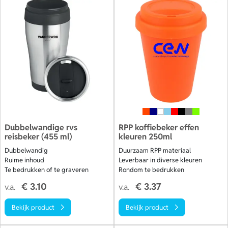
Dubbelwandige rvs
RPP koffiebeker effen
reisbeker (455 ml)
kleuren 250ml
Dubbelwandig
Duurzaam RPP materiaal
Ruime inhoud
Leverbaar in diverse kleuren
Te bedrukken of te graveren
Rondom te bedrukken
€ 3.10
€ 3.37
v.a.
v.a.
Bekijk product
Bekijk product