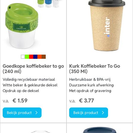
reclame mee de straat op gaan bij elke kop koffie!
Goedkope koffiebeker to go
Kurk Koffiebeker To Go
(240 ml)
(350 Ml)
Volledig recyclebaar materiaal
Herbruikbaar & BPA-vrij
Witte beker & gekleurde deksel
Duurzame kurk afwerking
Opdruk op de deksel
Met opdruk of gravering
€ 1.59
€ 3.77
v.a.
v.a.
Bekijk product
Bekijk product