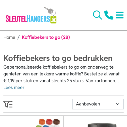
Home
Koffiebekers to go (28)
Koffiebekers to go bedrukken
Gepersonaliseerde koffiebekers to go om onderweg te
genieten van een lekkere warme koffie? Bestel ze al vanaf
€ 1,19 per stuk en vanaf slechts 25 stuks. Van kartonnen
koffiebekers en dubbelwandige koffiebekers tot
Lees meer
thermosbekers: keuze genoeg! Laat je herbruikbare
koffiebeker to go bedrukken met je logo, naam of eigen
ontwerp en geef ze weg als relatiegeschenk aan klanten,
personeel of andere relaties. Bestel snel of vraag eerst een
offerte aan, ontvang gratis een digitale proefdruk en laat je