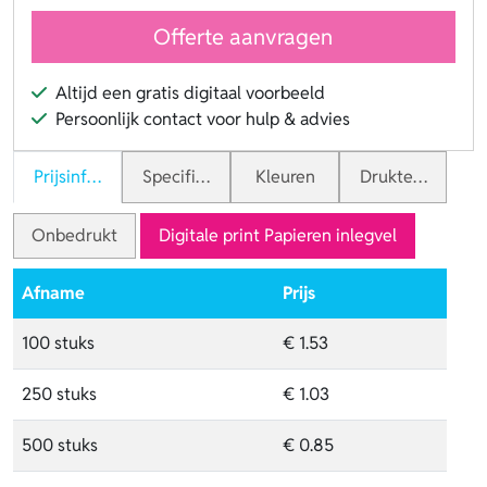
Offerte aanvragen
Altijd een gratis digitaal voorbeeld
Persoonlijk contact voor hulp & advies
Prijsinformatie
Specificaties
Kleuren
Druktechnieken
Onbedrukt
Digitale print Papieren inlegvel
Afname
Prijs
100 stuks
€ 1.53
250 stuks
€ 1.03
500 stuks
€ 0.85