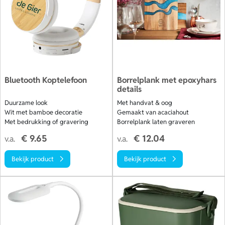
Bluetooth Koptelefoon
Borrelplank met epoxyhars
details
Duurzame look
Met handvat & oog
Wit met bamboe decoratie
Gemaakt van acaciahout
Met bedrukking of gravering
Borrelplank laten graveren
€ 9.65
€ 12.04
v.a.
v.a.
Bekijk product
Bekijk product