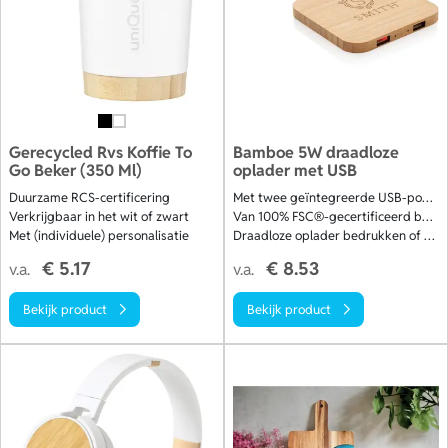
Gerecycled Rvs Koffie To
Bamboe 5W draadloze
Go Beker (350 Ml)
oplader met USB
Duurzame RCS-certificering
Met twee geïntegreerde USB-poorten
Verkrijgbaar in het wit of zwart
Van 100% FSC®-gecertificeerd bamboe
Met (individuele) personalisatie
Draadloze oplader bedrukken of graveren
€ 5.17
€ 8.53
v.a.
v.a.
Bekijk product
Bekijk product