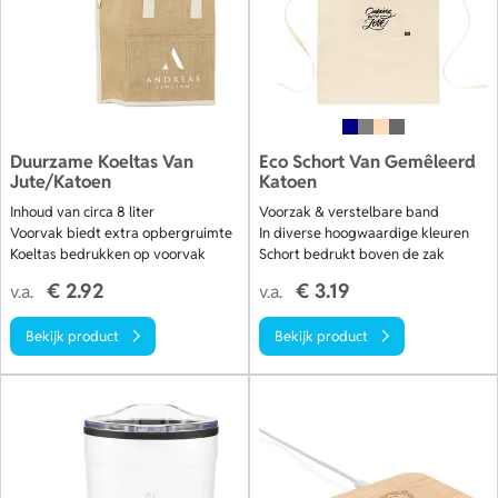
Duurzame Koeltas Van
Eco Schort Van Gemêleerd
Jute/Katoen
Katoen
Inhoud van circa 8 liter
Voorzak & verstelbare band
Voorvak biedt extra opbergruimte
In diverse hoogwaardige kleuren
Koeltas bedrukken op voorvak
Schort bedrukt boven de zak
€ 2.92
€ 3.19
v.a.
v.a.
Bekijk product
Bekijk product